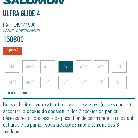
ULTRA GLIDE 4
Réf. : L49141900
EAN13 : 0198720296138
150
€
00
Epuisé
40
42
44
2/3
1/3
2/3
1/3
40
41
42
43
46
48
2/3
1/3
2/3
1/3
1/3
44
45
46
47
49
GUIDE DES POINTURES
Nous sollicitons votre attention
: vous n'avez pas (ou pas encore)
accepter le
cookie de session
, ni les 2 cookies de panier,
nécessaires au processus de passation de commande. En ajoutant
cet article au panier,
vous acceptez implicitement ces 3
cookies
.