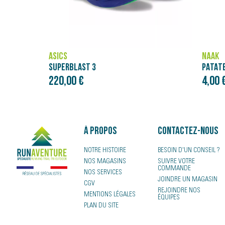
NÄAK
ASICS
PATATES DOUCES COURGE BUTTERNUT - PURÉE NÄAK ULTRA ENERGY™ (90G)
NOVAB
4,00 €
120,0
À propos
Contactez-nous
NOTRE HISTOIRE
BESOIN D'UN CONSEIL ?
NOS MAGASINS
SUIVRE VOTRE
COMMANDE
NOS SERVICES
JOINDRE UN MAGASIN
CGV
REJOINDRE NOS
MENTIONS LÉGALES
ÉQUIPES
PLAN DU SITE