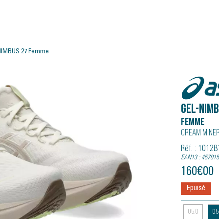
NIMBUS 27 Femme
Asics
GEL-NIMB
Femme
Cream Mine
Réf. : 1012
EAN13 : 45701
160
€
00
Epuisé
05.0
05