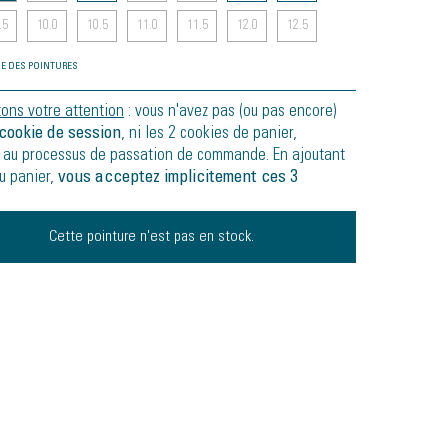
.5
10.0
10.5
11.0
11.5
12.0
12.5
E DES POINTURES
tons votre attention
: vous n'avez pas (ou pas encore)
cookie de session
, ni les 2 cookies de panier,
 au processus de passation de commande. En ajoutant
au panier,
vous acceptez implicitement ces 3
Cette pointure n'est pas en stock.