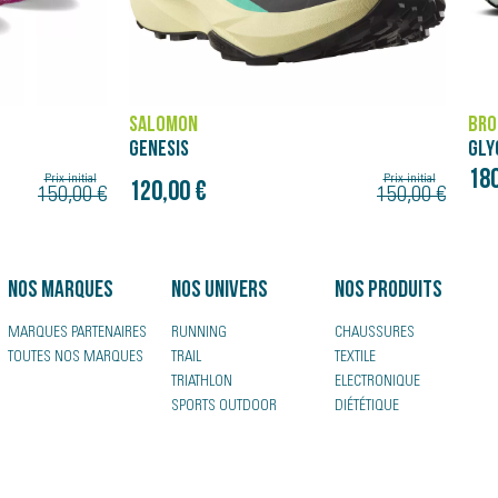
BROOKS
ASI
GLYCERIN 23
SUP
180,00 €
220
Prix initial
150,00 €
Nos marques
Nos univers
Nos produits
MARQUES PARTENAIRES
RUNNING
CHAUSSURES
TOUTES NOS MARQUES
TRAIL
TEXTILE
TRIATHLON
ELECTRONIQUE
SPORTS OUTDOOR
DIÉTÉTIQUE