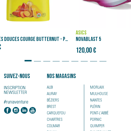
SALOMON
LAST 5
GENESIS
Prix initial
0 €
120,00 €
150,00 €
Suivez-nous
Nos magasins
INSCRIPTION
ALBI
MORLAIX
NEWSLETTER
AURAY
MULHOUSE
BÉZIERS
NANTES
#runaventure
BREST
PLÉRIN
CARQUEFOU
PONT-L'ABBÉ
CHARTRES
PORNIC
COLMAR
QUIMPER