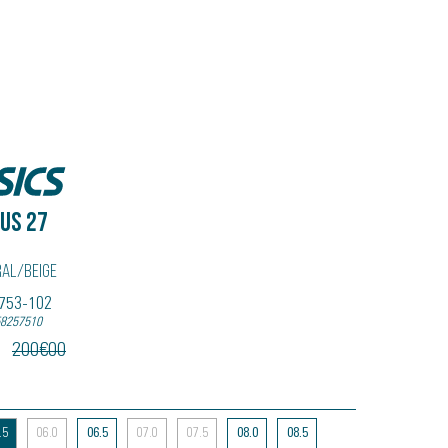
US 27
ral/beige
B753-102
58257510
200
€
00
.5
06.0
06.5
07.0
07.5
08.0
08.5