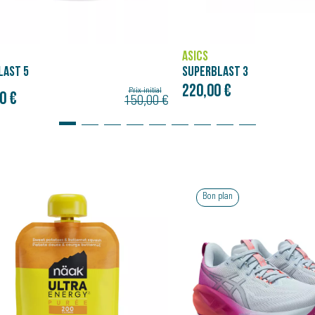
ASICS
BLAST 3
GEL-NIMBUS 27
0 €
160,00 €
 plan
Bon plan