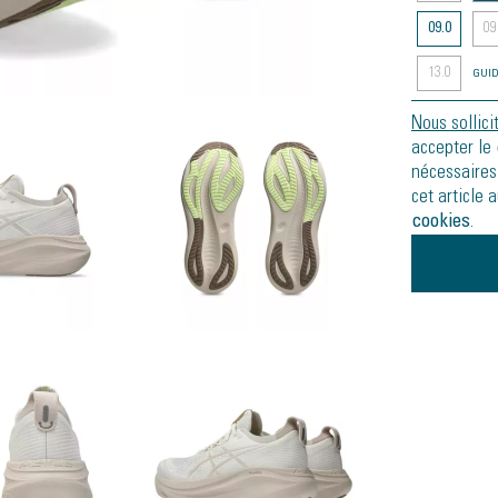
09.0
09
13.0
GUID
Nous sollici
accepter le
nécessaires
cet article 
cookies
.