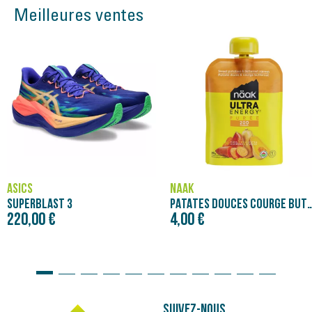
Meilleures ventes
Bon plan
NÄAK
ASICS
PATATES DOUCES COURGE BUTTERNUT - PURÉE NÄAK ULTRA ENERGY™ (90G)
NOVABLAST 5
4,00 €
120,00 €
Prix initial
150,00 €
Suivez-nous