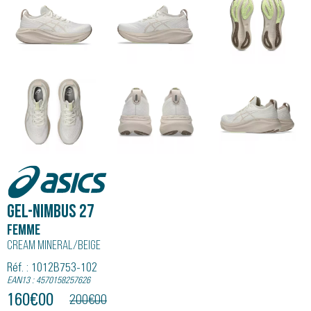
Asics
GEL-NIMBUS 27
Femme
Cream Mineral/beige
Réf. : 1012B753-102
EAN13 : 4570158257626
160
€
00
200
€
00