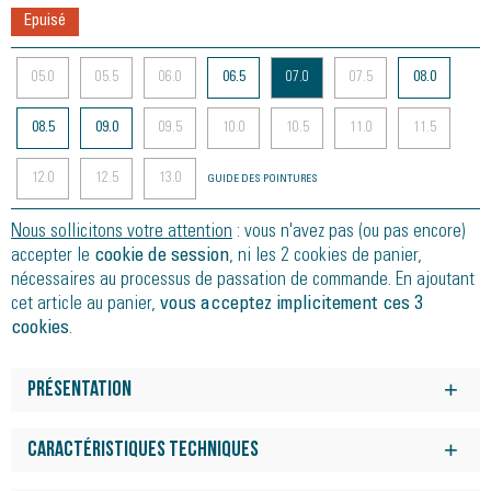
Epuisé
05.0
05.5
06.0
06.5
07.0
07.5
08.0
08.5
09.0
09.5
10.0
10.5
11.0
11.5
12.0
12.5
13.0
GUIDE DES POINTURES
Nous sollicitons votre attention
: vous n'avez pas (ou pas encore)
accepter le
cookie de session
, ni les 2 cookies de panier,
nécessaires au processus de passation de commande. En ajoutant
cet article au panier,
vous acceptez implicitement ces 3
cookies
.
Présentation
L'association de la technologie PureGEL et de notre mousse FF
BLAST PLUS ECO unique dans la chaussure offre un confort
Caractéristiques techniques
incroyable à chaque sortie. De plus, la tige et le col ont été
La chaussure de running GEL-NIMBUS 27 LITE-SHOW offre un