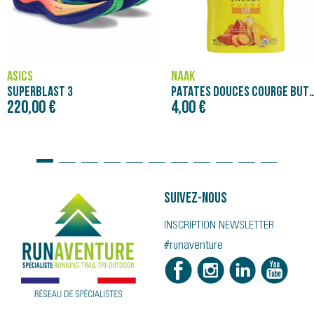
NÄAK
ASICS
PATATES DOUCES COURGE BUTTERNUT - PURÉE NÄAK ULTRA ENERGY™ (90G)
NOVABLAST 5
4,00 €
120,00 €
Prix initial
150,00 €
Suivez-nous
INSCRIPTION NEWSLETTER
#runaventure