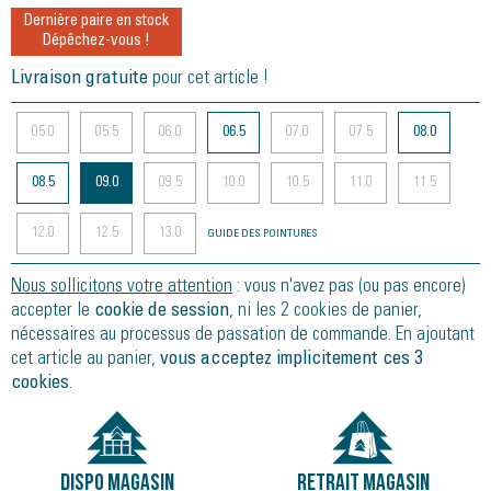
Dernière paire en stock
Dépêchez-vous !
Livraison gratuite
pour cet article !
05.0
05.5
06.0
06.5
07.0
07.5
08.0
08.5
09.0
09.5
10.0
10.5
11.0
11.5
12.0
12.5
13.0
GUIDE DES POINTURES
Nous sollicitons votre attention
: vous n'avez pas (ou pas encore)
accepter le
cookie de session
, ni les 2 cookies de panier,
nécessaires au processus de passation de commande. En ajoutant
cet article au panier,
vous acceptez implicitement ces 3
cookies
.
DISPO MAGASIN
RETRAIT MAGASIN