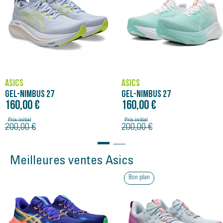
excellent amorti pour un confort total.
La tige respirante et la forme du col offrent un chaussant
incomparable pour un confort extrême.
ASICS
ASICS
GEL-NIMBUS 27
GEL-NIMBUS 27
160,00 €
160,00 €
Prix initial
Prix initial
200,00 €
200,00 €
Meilleures ventes Asics
Bon plan