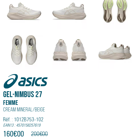
Asics
GEL-NIMBUS 27
Femme
Cream Mineral/beige
Réf. : 1012B753-102
EAN13 : 4570158257619
160
€
00
200
€
00