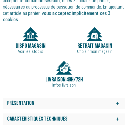
accepter le
cookie de session
, ni les 2 cookies de panier,
nécessaires au processus de passation de commande. En ajoutant
cet article au panier,
vous acceptez implicitement ces 3
cookies
.
DISPO MAGASIN
RETRAIT MAGASIN
Voir les stocks
Choisir mon magasin
LIVRAISON 48H/72H
Infos livraison
Présentation
La Caldera 8 est dotée d'un amorti moelleux pour un confort
tout au long de la journée sur les trails, ainsi que d'un
Caractéristiques techniques
chaussant, de matériaux et d'un confort améliorés.