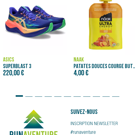
ASICS
NÄAK
SUPERBLAST 3
PATATES DOUCES COURGE BUTTERNUT - PURÉE NÄAK
220,00 €
4,00 €
Suivez-nous
INSCRIPTION NEWSLETTER
#runaventure