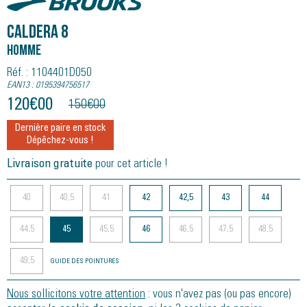
CALDERA 8
Homme
Réf. : 1104401D050
EAN13 : 0195394756517
120
€
00
150
€
00
Dernière paire en stock
Dépêchez-vous !
Livraison gratuite
pour cet article !
40
40,5
41
42
42,5
43
44
44,5
45
45,5
46
46,5
47,5
48,5
49,5
GUIDE DES POINTURES
Nous sollicitons votre attention
: vous n'avez pas (ou pas encore)