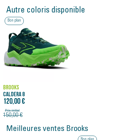
Amorti supplémentaire
Une foulée légère et adaptable
Autre coloris disponible
Tige respirante performante
Bon plan
BROOKS
CALDERA 8
120,00 €
Prix initial
150,00 €
Meilleures ventes Brooks
Bon plan