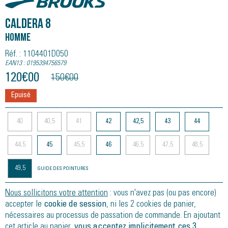
CALDERA 8
Homme
Réf. : 1104401D050
EAN13 : 0195394756579
120
€
00
150
€
00
Epuisé
40
40,5
41
42
42,5
43
44
44,5
45
45,5
46
46,5
47,5
48,5
49,5
GUIDE DES POINTURES
Nous sollicitons votre attention
: vous n'avez pas (ou pas encore)
accepter le
cookie de session
, ni les 2 cookies de panier,
nécessaires au processus de passation de commande. En ajoutant
cet article au panier,
vous acceptez implicitement ces 3